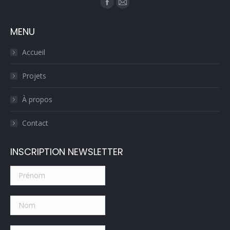
Trouvez nous sur :
Facebook
E-
page
mail
MENU
opens
page
in
opens
Accueil
new
in
window
new
Projets
window
À propos
Contact
INSCRIPTION NEWSLETTER