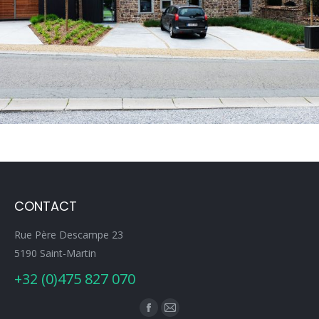
CONTACT
Rue Père Descampe 23
5190 Saint-Martin
+32 (0)475 827 070
Trouvez nous sur :
Facebook
E-