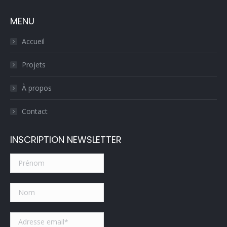
page
mail
MENU
opens
page
in
opens
Accueil
new
in
window
new
Projets
window
À propos
Contact
INSCRIPTION NEWSLETTER