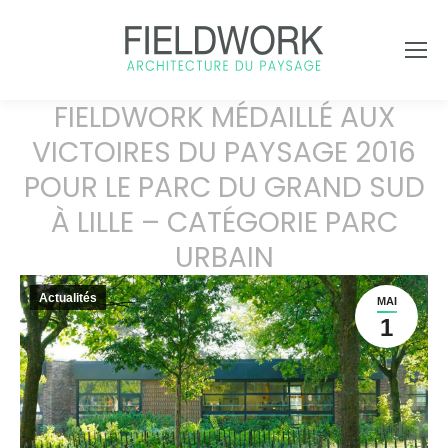
FIELDWORK MÉDAILLÉ AUX
VICTOIRES DU PAYSAGE 2016
POUR LE PARC DU GRAND SUD
À LILLE – CATÉGORIE PARC
URBAIN
Actualités
MAI
1