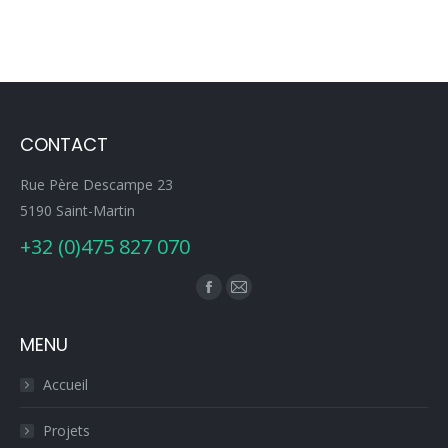
CONTACT
Rue Père Descampe 23
5190 Saint-Martin
+32 (0)475 827 070
Trouvez nous sur :
Facebook
E-
page
mail
MENU
opens
page
in
opens
Accueil
new
in
window
new
Projets