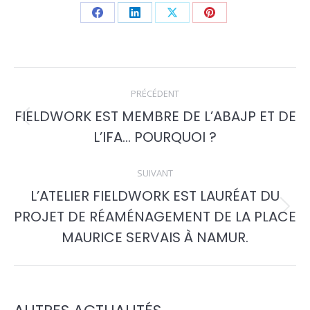
Partager
Partager
Partager
Partager
sur
sur
sur
sur
Facebook
LinkedIn
X
Pinterest
NAVIGATION
PRÉCÉDENT
ARTICLE
FIELDWORK EST MEMBRE DE L’ABAJP ET DE
Article
L’IFA… POURQUOI ?
précédent
:
SUIVANT
L’ATELIER FIELDWORK EST LAURÉAT DU
PROJET DE RÉAMÉNAGEMENT DE LA PLACE
Article
MAURICE SERVAIS À NAMUR.
suivant
: