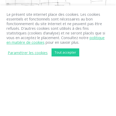
Le présent site internet place des cookies. Les cookies
essentiels et fonctionnels sont nécessaires au bon
fonctionnement du site Internet et ne peuvent pas être
refusés. D′autres cookies sont utilisés à des fins
statistiques (cookies d’analyse) et ne seront placés que si
vous en acceptez le placement. Consultez notre
politique
en matière de cookies
pour en savoir plus.
JARDIN À MEUX
Paramétrer les cookies
Tout accepter
Jardins privés
Par
helene
24 mars 2017
1
2
→
© By
Poush