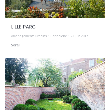
LILLE PARC
Aménagements urbains
Par
helene
23 juin 2017
Soreli