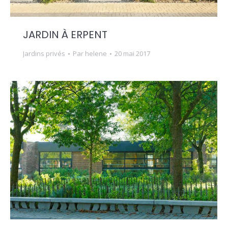
JARDIN À ERPENT
Jardins privés
Par
helene
20 mai 2017